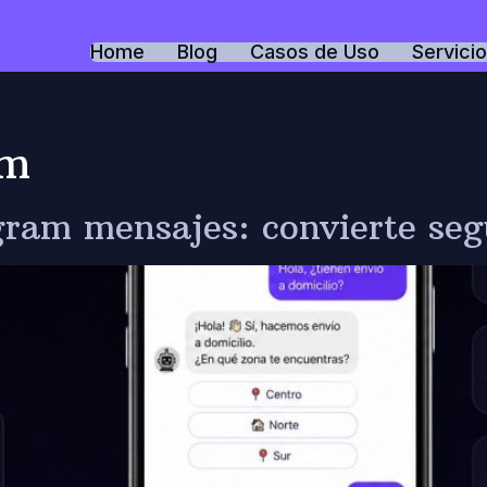
Home
Blog
Casos de Uso
Servici
am
ram mensajes: convierte segu